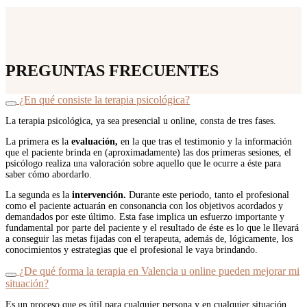
PREGUNTAS FRECUENTES
¿En qué consiste la terapia psicológica?
La terapia psicológica, ya sea presencial u online, consta de tres fases.
La primera es la
evaluación,
en la que tras el testimonio y la información
que el paciente brinda en (aproximadamente) las dos primeras sesiones, el
psicólogo realiza una valoración sobre aquello que le ocurre a éste para
saber cómo abordarlo.
La segunda es la
intervención.
Durante este periodo, tanto el profesional
como el paciente actuarán en consonancia con los objetivos acordados y
demandados por este último. Esta fase implica un esfuerzo importante y
fundamental por parte del paciente y el resultado de éste es lo que le llevará
a conseguir las metas fijadas con el terapeuta, además de, lógicamente, los
conocimientos y estrategias que el profesional le vaya brindando.
¿De qué forma la terapia en Valencia u online pueden mejorar mi
situación?
Es un proceso que es útil para cualquier persona y en cualquier situación