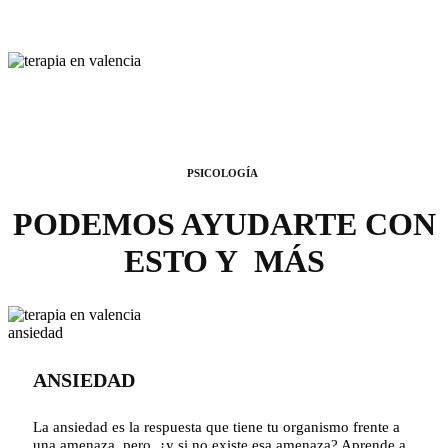
PSICOLOGÍA
PODEMOS AYUDARTE CON
ESTO Y MÁS
terapia en
valencia y online
ANSIEDAD
La ansiedad es la respuesta que tiene tu organismo frente a
una amenaza, pero, ¿y si no existe esa amenaza? Aprende a