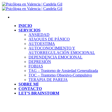
Saltar
al
contenido
INICIO
SERVICIOS
ANSIEDAD
ATAQUES DE PÁNICO
AUTOESTIMA
AUTOCONOCIMIENTO Y
AUTORREGULACIÓN EMOCIONAL
DEPENDENCIA EMOCIONAL
DEPRESIÓN
FOBIAS
TAG – Trastorno de Ansiedad Generalizada
TOC – Trastorno Obsesivo-Compulsivo
TERAPIA DE PAREJA
SOBRE MÍ
CONTACTO
LET’S BRAINSTORM