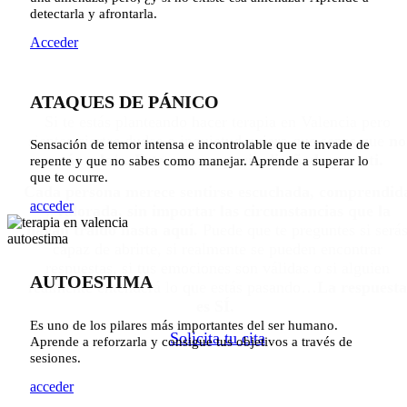
detectarla y afrontarla.
Tu espacio de bienestar
Acceder
emocional
ATAQUES DE PÁNICO
Si te estás planteando hacer
terapia en Valencia
pero
sientes ciertas dudas o inquietud quiero que sepas que
no
Sensación de temor intensa e incontrolable que te invade de
estás solo/a. Este es un espacio diseñado para ti.
repente y que no sabes como manejar. Aprende a superar lo
que te ocurre.
Cada persona merece sentirse escuchada, comprendid
acceder
y valorada, sin importar las circunstancias que la
hayan traído hasta aquí.
Puede que te preguntes si será
capaz de abrirte, si realmente se pueden encontrar
respuestas,
si tus emociones son válidas o si alguien
AUTOESTIMA
realmente entenderá lo que estás pasando…
La respuesta
es SÍ.
Es uno de los pilares más importantes del ser humano.
Solicita tu cita
Aprende a reforzarla y consigue tus objetivos a través de
sesiones.
acceder