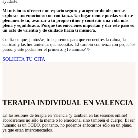
ayudarte.
Mi misión es ofrecerte un espacio seguro y acogedor donde puedas
explorar tus emociones con confianza. Un lugar donde puedas sentirte
plenamente tú, avanzar a tu propio ritmo y construir una vida más
plena y equilibrada. Porque tus emociones importan y dar este paso es
un acto de valentía y de cuidado hacia ti mismo/a.
Confía en que, juntos/as, trabajaremos para que encuentres la calma, la
claridad y las herramientas que necesitas. El cambio comienza con pequeños
pasos, y este podría ser el primero. ¿Te animas? ✨
SOLICITA TU CITA
TERAPIA INDIVIDUAL EN VALENCIA
En las sesiones de
terapia en Valencia
(y también en las sesiones online)
abordaremos no sólo la mente o lo emocional sino también el cuerpo. El ser
humano es un TODO, por tanto, no podemos enfocarnos sólo en un plano,
ya que están interconectados.